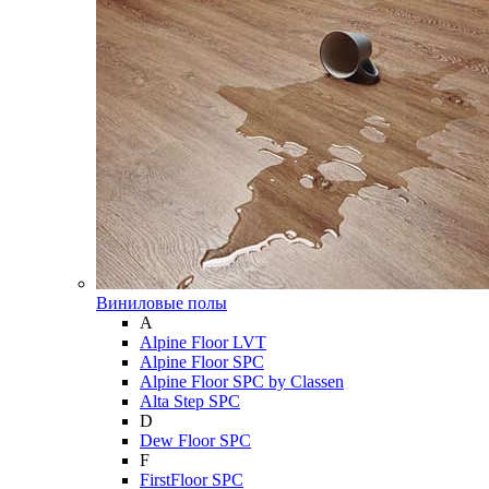
Виниловые полы
A
Alpine Floor LVT
Alpine Floor SPC
Alpine Floor SPC by Classen
Alta Step SPC
D
Dew Floor SPC
F
FirstFloor SPC