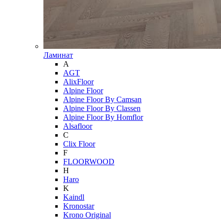
Ламинат
A
AGT
AlixFloor
Alpine Floor
Alpine Floor By Camsan
Alpine Floor By Classen
Alpine Floor By Homflor
Alsafloor
C
Clix Floor
F
FLOORWOOD
H
Haro
K
Kaindl
Kronostar
Krono Original