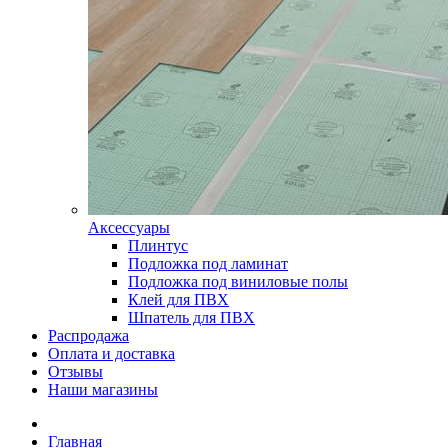
Аксессуары
Плинтус
Подложка под ламинат
Подложка под виниловые полы
Клей для ПВХ
Шпатель для ПВХ
Распродажа
Оплата и доставка
Отзывы
Наши магазины
Главная