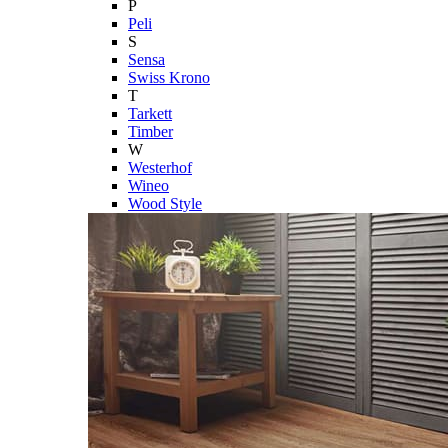
P
Peli
S
Sensa
Swiss Krono
T
Tarkett
Timber
W
Westerhof
Wineo
Wood Style