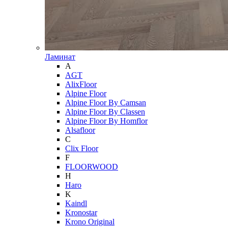
Ламинат
A
AGT
AlixFloor
Alpine Floor
Alpine Floor By Camsan
Alpine Floor By Classen
Alpine Floor By Homflor
Alsafloor
C
Clix Floor
F
FLOORWOOD
H
Haro
K
Kaindl
Kronostar
Krono Original