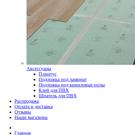
Аксессуары
Плинтус
Подложка под ламинат
Подложка под виниловые полы
Клей для ПВХ
Шпатель для ПВХ
Распродажа
Оплата и доставка
Отзывы
Наши магазины
Главная