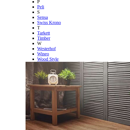
P
Peli
S
Sensa
Swiss Krono
T
Tarkett
Timber
W
Westerhof
Wineo
Wood Style