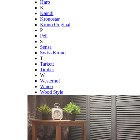
Haro
K
Kaindl
Kronostar
Krono Original
P
Peli
S
Sensa
Swiss Krono
T
Tarkett
Timber
W
Westerhof
Wineo
Wood Style