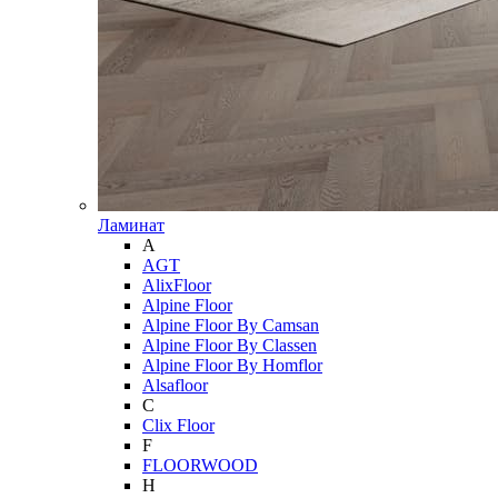
Ламинат
A
AGT
AlixFloor
Alpine Floor
Alpine Floor By Camsan
Alpine Floor By Classen
Alpine Floor By Homflor
Alsafloor
C
Clix Floor
F
FLOORWOOD
H