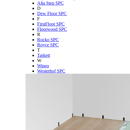
Alta Step SPC
D
Dew Floor SPC
F
FirstFloor SPC
Floorwood SPC
R
Rocko SPC
Royce SPC
T
Tarkett
W
Wineo
Westerhof SPC