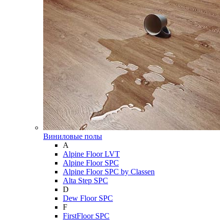
Виниловые полы
A
Alpine Floor LVT
Alpine Floor SPC
Alpine Floor SPC by Classen
Alta Step SPC
D
Dew Floor SPC
F
FirstFloor SPC