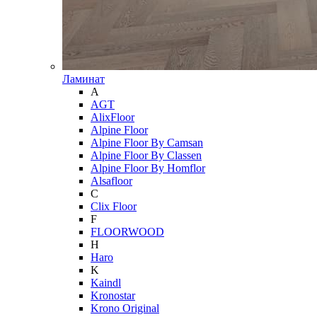
Ламинат
A
AGT
AlixFloor
Alpine Floor
Alpine Floor By Camsan
Alpine Floor By Classen
Alpine Floor By Homflor
Alsafloor
C
Clix Floor
F
FLOORWOOD
H
Haro
K
Kaindl
Kronostar
Krono Original