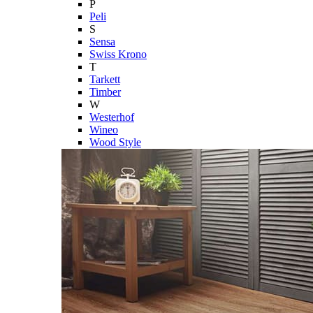
P
Peli
S
Sensa
Swiss Krono
T
Tarkett
Timber
W
Westerhof
Wineo
Wood Style