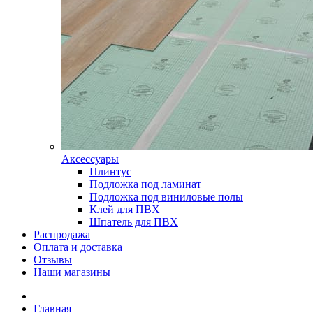
Аксессуары
Плинтус
Подложка под ламинат
Подложка под виниловые полы
Клей для ПВХ
Шпатель для ПВХ
Распродажа
Оплата и доставка
Отзывы
Наши магазины
Главная