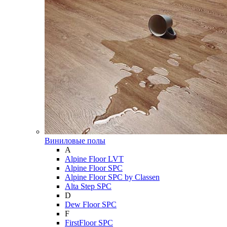
Виниловые полы
A
Alpine Floor LVT
Alpine Floor SPC
Alpine Floor SPC by Classen
Alta Step SPC
D
Dew Floor SPC
F
FirstFloor SPC