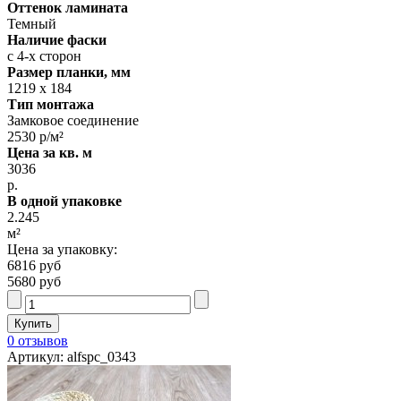
Оттенок ламината
Темный
Наличие фаски
с 4-х сторон
Размер планки, мм
1219 х 184
Тип монтажа
Замковое соединение
2530 р/м²
Цена за кв. м
3036
р.
В одной упаковке
2.245
м²
Цена за упаковку:
6816 руб
5680 руб
0 отзывов
Артикул: alfspc_0343