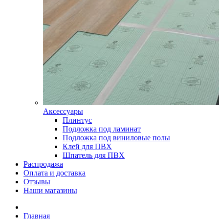
Аксессуары
Плинтус
Подложка под ламинат
Подложка под виниловые полы
Клей для ПВХ
Шпатель для ПВХ
Распродажа
Оплата и доставка
Отзывы
Наши магазины
Главная