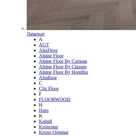
Ламинат
A
AGT
AlixFloor
Alpine Floor
Alpine Floor By Camsan
Alpine Floor By Classen
Alpine Floor By Homflor
Alsafloor
C
Clix Floor
F
FLOORWOOD
H
Haro
K
Kaindl
Kronostar
Krono Original