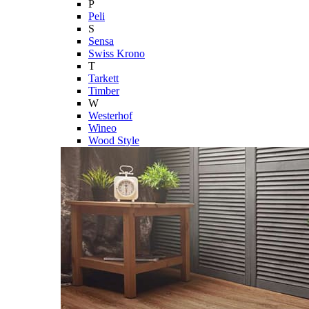
P
Peli
S
Sensa
Swiss Krono
T
Tarkett
Timber
W
Westerhof
Wineo
Wood Style