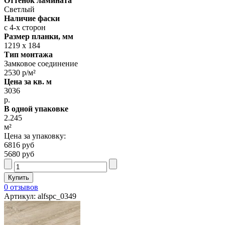
Оттенок ламината
Светлый
Наличие фаски
с 4-х сторон
Размер планки, мм
1219 х 184
Тип монтажа
Замковое соединение
2530 р/м²
Цена за кв. м
3036
р.
В одной упаковке
2.245
м²
Цена за упаковку:
6816 руб
5680 руб
0 отзывов
Артикул: alfspc_0349