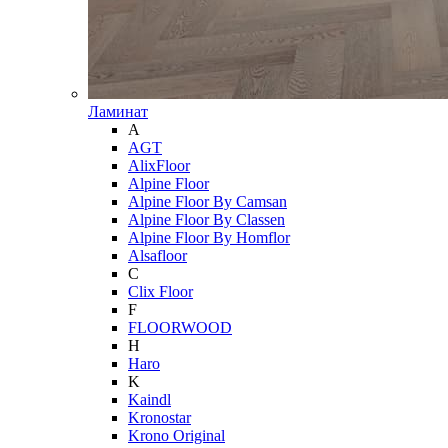
Ламинат
A
AGT
AlixFloor
Alpine Floor
Alpine Floor By Camsan
Alpine Floor By Classen
Alpine Floor By Homflor
Alsafloor
C
Clix Floor
F
FLOORWOOD
H
Haro
K
Kaindl
Kronostar
Krono Original