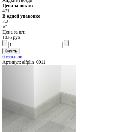
жидкие гвозди
Цена за пог. м:
471
В одной упаковке
2.2
м²
Цена за шт.:
1036 руб
0 отзывов
Артикул: alfplin_0011