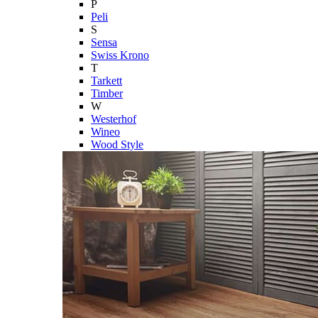
P
Peli
S
Sensa
Swiss Krono
T
Tarkett
Timber
W
Westerhof
Wineo
Wood Style