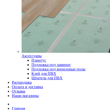
Аксессуары
Плинтус
Подложка под ламинат
Подложка под виниловые полы
Клей для ПВХ
Шпатель для ПВХ
Распродажа
Оплата и доставка
Отзывы
Наши магазины
Главная