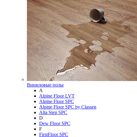
Виниловые полы
A
Alpine Floor LVT
Alpine Floor SPC
Alpine Floor SPC by Classen
Alta Step SPC
D
Dew Floor SPC
F
FirstFloor SPC