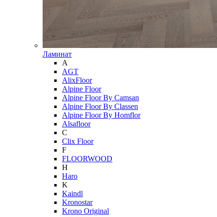
Ламинат
A
AGT
AlixFloor
Alpine Floor
Alpine Floor By Camsan
Alpine Floor By Classen
Alpine Floor By Homflor
Alsafloor
C
Clix Floor
F
FLOORWOOD
H
Haro
K
Kaindl
Kronostar
Krono Original