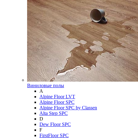
Виниловые полы
A
Alpine Floor LVT
Alpine Floor SPC
Alpine Floor SPC by Classen
Alta Step SPC
D
Dew Floor SPC
F
FirstFloor SPC