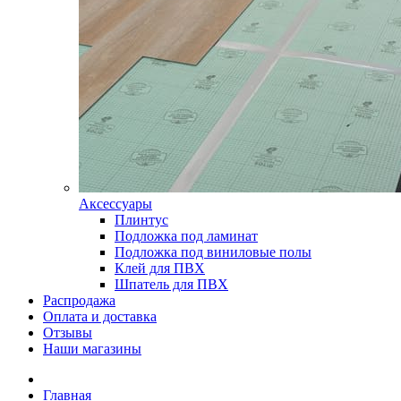
Аксессуары
Плинтус
Подложка под ламинат
Подложка под виниловые полы
Клей для ПВХ
Шпатель для ПВХ
Распродажа
Оплата и доставка
Отзывы
Наши магазины
Главная