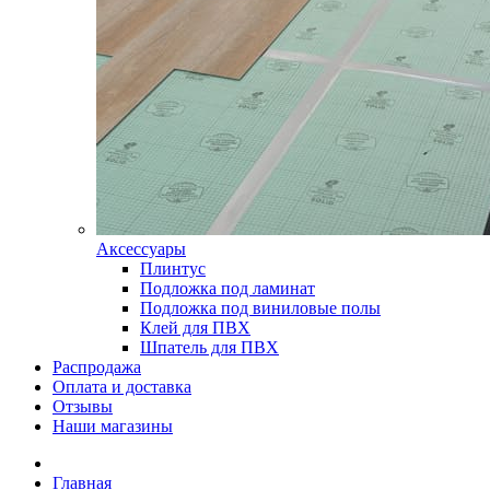
Аксессуары
Плинтус
Подложка под ламинат
Подложка под виниловые полы
Клей для ПВХ
Шпатель для ПВХ
Распродажа
Оплата и доставка
Отзывы
Наши магазины
Главная