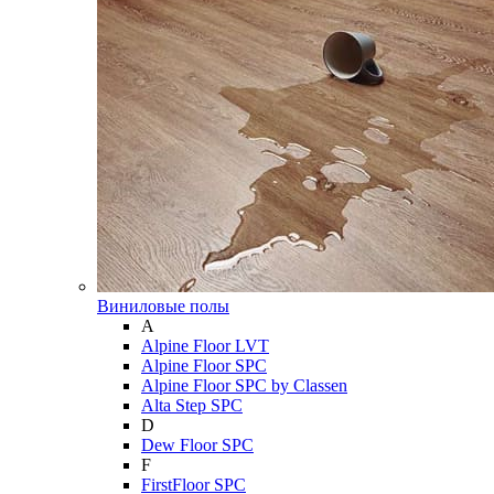
Виниловые полы
A
Alpine Floor LVT
Alpine Floor SPC
Alpine Floor SPC by Classen
Alta Step SPC
D
Dew Floor SPC
F
FirstFloor SPC