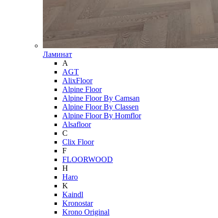
Ламинат
A
AGT
AlixFloor
Alpine Floor
Alpine Floor By Camsan
Alpine Floor By Classen
Alpine Floor By Homflor
Alsafloor
C
Clix Floor
F
FLOORWOOD
H
Haro
K
Kaindl
Kronostar
Krono Original