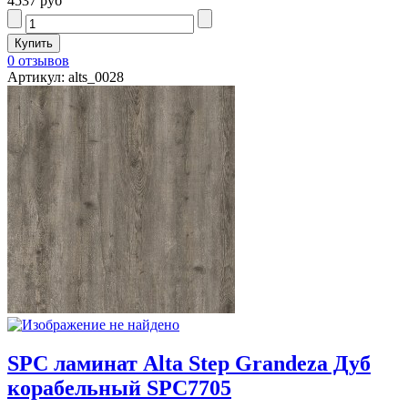
4537 руб
0 отзывов
Артикул: alts_0028
SPC ламинат Alta Step Grandeza Дуб
корабельный SPC7705