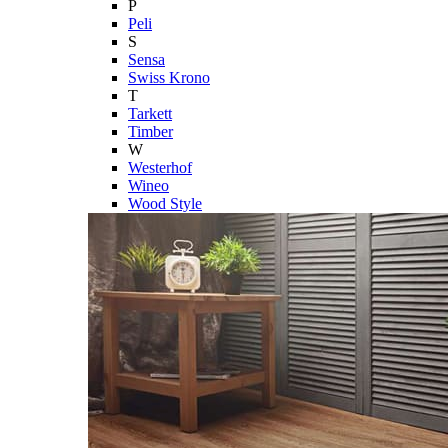
P
Peli
S
Sensa
Swiss Krono
T
Tarkett
Timber
W
Westerhof
Wineo
Wood Style